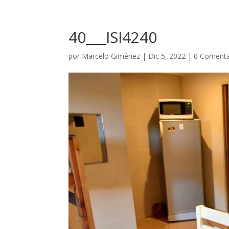
40___ISI4240
por
Marcelo Giménez
|
Dic 5, 2022
|
0 Comenta